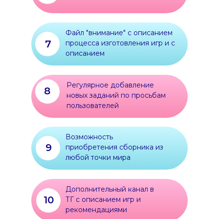
Файл "внимание" с описанием
7
процесса изготовления игр и с
описанием
Регулярное добавление
8
новых заданий по просьбам
пользователей
Возможность
9
приобретения сборника из
любой точки мира
Дополнительный канал в
10
ТГ с описанием игр и
рекомендациями