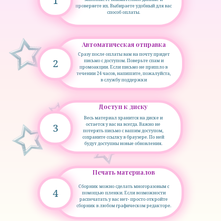
1
проверяете их. Выбираете удобный для вас
способ оплаты.
Автоматическая отправка
Сразу после оплаты вам на почту придет
2
письмо с доступом. Поверьте спам и
промоакции. Если письмо не пришло в
течении 24 часов, напишите, пожалуйста,
в службу поддержки
Доступ к диску
Весь материал хранится на диске и
остается у вас на всегда. Важно не
3
потерять письмо с вашим доступом,
сохраните ссылку в браузере. По ней
будут доступны новые обновления.
Печать материалов
Сборник можно сделать многоразовым с
4
помощью пленки. Если возможности
распечатать у вас нет- просто откройте
сборник в любом графическом редакторе.